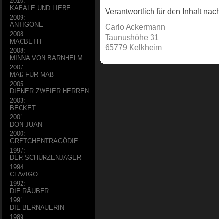
2010:
KABALE UND LIEBE
Verantwortlich für den Inhalt nac
2009:
ANTIGONE
Carlo Ackermann
2008:
Taunushöhe 31
MACBETH
65779 Kelkheim
2008:
MINNA VON BARNHELM
2007:
MAß FÜR MAß
2005:
DIENER ZWEIER HERREN
2003:
BECKET
2001:
DON JUAN
2000:
GRETCHENTRAGÖDIE
1997:
DER SCHÜRZENJÄGER
1994:
CLAVIGO
1992:
DIE RÄUBER
1991:
DIE BERNAUERIN
1989: