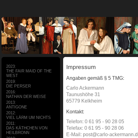
Impressum
2023:
THE FAIR MAID OF THE
WEST
Angaben gemäß § 5 TMG:
2019:
DIE PERSER
Carlo Ackermann
2016:
Taunushöhe 31
NATHAN DER WEISE
65779 Kelkheim
2013:
ANTIGONE
Kontakt:
2012:
VIEL LÄRM UM NICHTS
Telefon: 0 61 95 - 90 28 05
2011:
Telefax: 0 61 95 - 90 28 06
DAS KÄTHCHEN VON
HEILBRONN
E-Mail: post@carlo-ackermann.