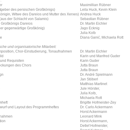
:
er
Maximillian Rübner
tgeber des persischen Großkönigs)
Leila Huck, Kevin Klein
önigin, Witwe des Dareios und Mutter des Xerxes)
Andrea Huck
(aus der Schlacht von Salamis)
Sebastian Rübner
s Großkönigs Dareios
Dr. Martin Eichler
der gegenwärtige Großkönig)
Jago Ecknig
Julia Kolb
se
Diana Ganić, Michaela Rott
sche und organisatorische Mitarbeit:
position, Chor-Einstudierung, Tonaufnahmen
Dr. Martin Eichler
ld
Karin und Manfred Guder
und Requisiten
Karin Guder
ckungen des Chors
Jutta Braun
Jutta Braun
ign
Dr. André Spielmann
Jan Stöberl
Matthias Martinet
e
Jule Hörster,
Julia Kolb,
Michaela Rott
mheft
Brigitte Hofmeister-Zey
twurf und Layout des Programmheftes
Dr. Carlo Ackermann
Horst Ackermann
fnahmen
Leonard Mink
tion
Horst Ackermann,
Detlef Hofmeister,