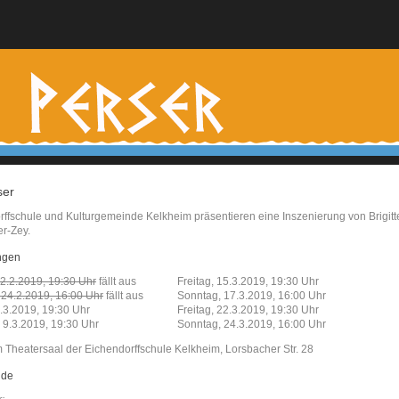
ser
ffschule und Kulturgemeinde Kelkheim präsentieren eine Inszenierung von Brigitt
r-Zey.
ngen
22.2.2019, 19:30 Uhr
fällt aus
Freitag, 15.3.2019, 19:30 Uhr
 24.2.2019, 16:00 Uhr
fällt aus
Sonntag, 17.3.2019, 16:00 Uhr
8.3.2019, 19:30 Uhr
Freitag, 22.3.2019, 19:30 Uhr
 9.3.2019, 19:30 Uhr
Sonntag, 24.3.2019, 16:00 Uhr
m Theatersaal der Eichendorffschule Kelkheim, Lorsbacher Str. 28
nde