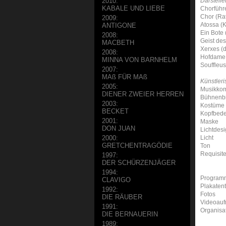
Darsteller
2010:
KABALE UND LIEBE
Chorführ
Chor (Ra
2009:
Atossa (K
ANTIGONE
Ein Bote 
2008:
Geist de
MACBETH
Xerxes (
2008:
Hofdame
MINNA VON BARNHELM
Souffleu
2007:
MAß FÜR MAß
Künstleri
2005:
Musikkom
DIENER ZWEIER HERREN
Bühnenbi
2003:
Kostüme 
BECKET
Kopfbede
2001:
Maske
DON JUAN
Lichtdes
Licht
2000:
GRETCHENTRAGÖDIE
Ton
Requisit
1997:
DER SCHÜRZENJÄGER
1994:
Program
CLAVIGO
Plakaten
1992:
Fotos
DIE RÄUBER
Videoau
1991:
Organisa
DIE BERNAUERIN
1989: