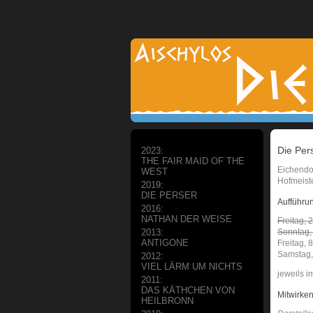
Die Per
2023:
THE FAIR MAID OF THE
Eichendor
WEST
Hofmeiste
2019:
DIE PERSER
Aufführu
2016:
NATHAN DER WEISE
Freitag, 
Sonntag,
2013:
ANTIGONE
Freitag, 
Samstag,
2012:
VIEL LÄRM UM NICHTS
jeweils i
2011:
DAS KÄTHCHEN VON
Mitwirke
HEILBRONN